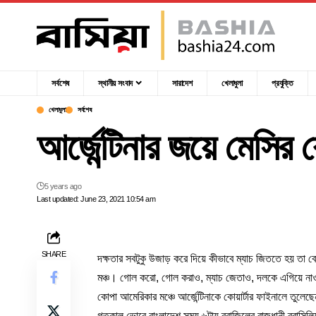
সর্বশেষ
স্থানীয় সংবাদ
সারাদেশ
খেলাধুলা
প্রযুক্তি
খেলাধুলা
সর্বশেষ
আর্জেন্টিনার জয়ে মেসির র
5 years ago
Last updated: June 23, 2021 10:54 am
SHARE
দক্ষতার সবটুকু উজাড় করে দিয়ে কীভাবে ম্যাচ জিততে হয় ত
মঞ্চ। গোল করো, গোল করাও, ম্যাচ জেতাও, দলকে এগিয়ে ন
কোপা আমেরিকার মঞ্চে আর্জেন্টিনাকে কোয়ার্টার ফাইনালে তুলে
গতকাল ভোরে বাংলাদেশ সময় ৬টায় ব্রাজিলের রাজধানী ব্রাসিলিয়ায়