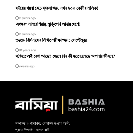
বউয়ের গয়না বেচে ব্যবসা শুরু, এখন ৯০০ কোটির মালিক!
11 years ago
অপহরণ মালয়েশিয়ায়, মুক্তিপণ আদায় দেশে!
11 years ago
৩৬তম বিসিএসের লিখিত পরীক্ষা শুরু ১ সেপ্টেম্বর
10 years ago
কব্জিতে এই রেখা আছে? জেনে নিন কী হতে চলেছে আপনার জীবনে?
9 years ago
সম্পাদক ও প্রকাশক: মোহাম্মদ নওয়াব আলী,
প্রধান উপদেষ্টা: আব্দুল বারী