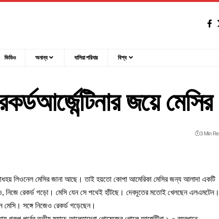
ভিডিও
অনান্য
বাসিয়া পরিবার
বিশ্ব
েকর্ডআর্জেন্টিনার জয়ে মেসির 
3 Min R
া বোধহয় লিওনেল মেসির জানা আছে। তাই হয়তো কোপা আমেরিকা মেসির জন্য আলাদা একটি
াও, নিজে রেকর্ড গড়ো। মেসি যেন সে পথেই হাঁটছে। দেবদূতের মতোই খেলছেন এলএমটেন
ছেন মেসি। সঙ্গে নিজেও রেকর্ড গড়েছেন।
 গ্রুপ পর্বের তৃতীয় ম্যাচে আলেহান্দ্রো গোমেজের গোলে আর্জেন্টিনা ১-০ ব্যবধানে