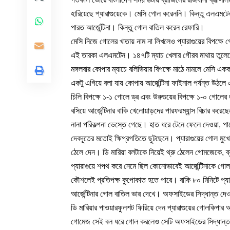
হারিয়েছে প্যারাগুয়েকে। মেসি গোল করেননি। কিন্তু এলএমট
পারত আর্জেন্টিনা। কিন্তু গোল বাতিল করেন রেফারি।
মেসি নিজে গোলের খাতায় নাম না লিখলেও প্যারাগুয়ের বিপক্ষে গো
এই তারকা এলএমটেন। ১৪৭টি ম্যাচ খেলার গৌরব মাথায় তুলে
মঙ্গলবার কোপার ম্যাচে বলিভিয়ার বিপক্ষে মাঠে নামলে মেসি একক
একটু এগিয়ে বলা যায় কোপায় আর্জেন্টিনা ফাইনাল পর্যন্ত উঠল
চিলি বিপক্ষে ১-১ গোলে ড্র এবং উরুগুয়ের বিপক্ষে ১-০ গোল
বসিয়ে আর্জেন্টিনার বাকি খেলোয়াড়দের পারফরম্যান্স বিচার ক
নানা পরিকল্পনা ভেস্তে গেছে। হাত ধরে টেনে ফেলে দেওয়া, পায়
দেবদূতের মতোই ক্ষিপ্রগতিতে ছুটছেনে। প্যারাগুয়ের গোল মুখে
ঠেলে দেন। ডি মারিয়া বলটাকে নিয়েই থ্রু ঠেলেন গোমজেকে,
প্যারাগুয়ে শপথ করে নেমে ছিল কোনোভাবেই আর্জেন্টিনাকে গ
কৌশলেই প্রতিপক্ষ কুপোকাত হতে পারে। বাকি ৮০ মিনিটে প্যা
আর্জেন্টিনার গোল বাতিল ভার দেখে। অফসাইডের সিদ্ধান্ত দ
ডি মারিয়ার পাওয়ারফুলশট ফিরিয়ে দেন প্যারাগুয়ের গোলকিপার অ
গোমেজ সেই বল ধরে গোল করলেও সেটি অফসাইডের সিদ্ধান্ত বা