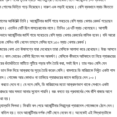
েন গোলের ভিত্তি গড়ে দিয়েছেন। দারুণ এক লড়াই হয়েছে। বেশি ব্যবধানে ম্যাচ জিততে
লের আর্কিটেক্ট তিনি। আর্জেন্টিনার জার্সি গায়ে সবচেয়ে বেশি ম্যাচ খেলার রেকর্ড গড়েছেন
ছেন। এতদিন যেটি ছিল মাসচেরানোর নামে। তিনিও ১৪৭টি ম্যাচ খেলেছেন। আগামী
ভাবে আর্জেন্টিনার জার্সি গায়ে সবেচেয়ে বেশি ম্যাচ খেলার রেকর্ডের মালিক হবেন। যদি আরো
ে এবং মেসিও যদি খেলেন তাহলে মেসির হবে ১৫০ ম্যাচ খেলার রেকর্ড।
ের জয়ের খেলা এত ঊষালগ্নে যারা দেখেছেন তারা মেসিকে আলাদা করে রেখেছেন। উচ্চ আসনে
রেছেন। কাল ভোরেও মেসিই ছিলেন সব আকর্ষণ। মেসিকে কীভাবে আটকাবে তা নিয়ে প্যারগুয়ের
ের গুঁতাগুঁতিতে মাটিতে লুটিয়ে পড়ার ফাঁদ তৈরি করা, সবই ছিল। তার পরও মেসি যেন
 ডান দিক দিয়ে আক্রমণের সূত্র তৈরি করেন মেসি। বামপায়ে ডি মারিয়াকে নিখুঁত একটা পাস
 ব্যস। গোমেজ আর কোথাও না তাকিয়ে প্যারাগুয়ের জালে জাড়িয়ে দেন ১-০।
োল করতে দেবে না। যে দলে মেসি, ডি মারিয়াদের মতো আক্রমণভাগ থাকে সেখানে একটা
রাগুয়ে আর সমতা আনার সুযোগ পায়নি। বরং বলতে হয় প্রথমার্ধের শেষ বাঁশি বাজার আগে
েওয়া হয়।
্যান্থনি সিলভা। ফিরতি বল পেয়ে আর্জেন্টিনার লিয়ান্দ্রো প্যারাদেস গোমেজকে ঠেলে দেন।
তিল হয়। তবে আর্জেন্টিনার দর্শক সেটি মেনে নেবেন না। অনেকেই এই সিদ্ধান্তটাকে