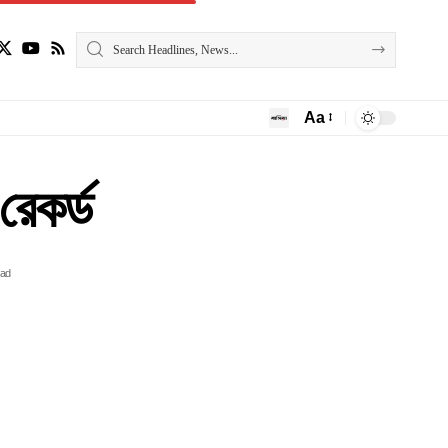
Aa
রেকর্ড
ead
।