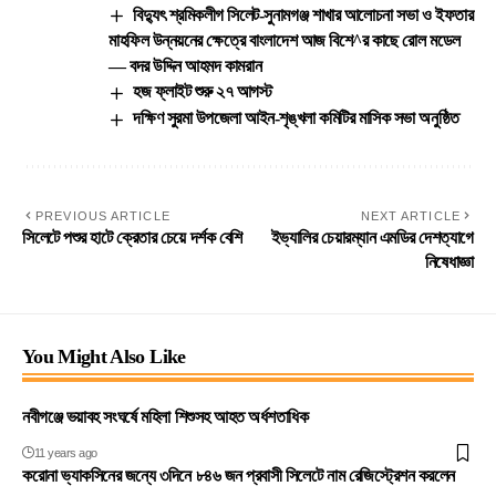
বিদ্যুৎ শ্রমিকলীগ সিলেট-সুনামগঞ্জ শাখার আলোচনা সভা ও ইফতার
মাহফিল উন্নয়নের ক্ষেত্রে বাংলাদেশ আজ বিশে^র কাছে রোল মডেল
— বদর উদ্দিন আহমদ কামরান
হজ ফ্লাইট শুরু ২৭ আগস্ট
দক্ষিণ সুরমা উপজেলা আইন-শৃঙ্খলা কমিটির মাসিক সভা অনুষ্ঠিত
PREVIOUS ARTICLE
NEXT ARTICLE
সিলেটে পশুর হাটে ক্রেতার চেয়ে দর্শক বেশি
ইভ্যালির চেয়ারম্যান এমডির দেশত্যাগে
নিষেধাজ্ঞা
You Might Also Like
নবীগঞ্জে ভয়াবহ সংঘর্ষে মহিলা শিশুসহ আহত অর্ধশতাধিক
11 years ago
করোনা ভ্যাকসিনের জন্যে ৩দিনে ৮৪৬ জন প্রবাসী সিলেটে নাম রেজিস্ট্রেশন করলেন