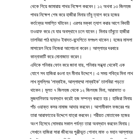
থেকে গিয়ে জামারায় পাথর নিক্ষেপ করবেন। ১২ অথবা ১৩ জিলহজ
পাথর নিক্ষেপ শেষ করে হাজীরা মিনার তাঁবু ত্যাগ করে হজের
কর্তব্যের সমাপ্তি ঘটাবেন। এরপর মক্কা ত্যাগ করার আগে বিদায়ী
তওয়াফ করে যে যার অবস্থানে চলে যাবেন। মিনার তাঁবুতে হাজীরা
তালবিয়া পাঠ ছাড়াও ইবাদত-বন্দেগিতে মশগুল থাকেন। হজের মাসলা
মাসায়েল নিয়ে নিজেরা আলোচনা করেন। আল্লাহর দরবারে
কান্নাকাটি করে মোনাজাত করেন।
এদিকে শনিবার ফোন করে জানা যায়, শনিবার সন্ধ্যা থেকেই এক
যোগে সব হাজিরা রওনা হন মীনার উদ্দেশে। এ সময় পবিত্র মিনা লাখ
লাখ মুসল্লির ‘লাব্বাইক, আল্লাহুম্মা লাব্বাইক’ তালবিয়া পড়তে
থাকেন। মূলত ৭ জিলহজ থেকে ১২ জিলহজ মিনা, আরাফাত ও
মুজদালিফায় অবস্থান করেই হজ সম্পন্ন করতে হয়। হাজিরা মিনায়
পাঁচ ওয়াক্ত কসর নামাজ আদায় করবেন। আগামীকাল ফজরের পর
তারা আরাফাতের উদ্দেশে যাত্রা করবেন। শরীয়ত মোতাবেক হজের
অংশ হিসেবে সোমবার সকাল পর্যন্ত তারা অবস্থান করবেন মিনায়।
সেখানে হাজিরা সারা জীবনের পুঞ্জীভূত গোনাহ মাফ ও মহান আল্লাহর