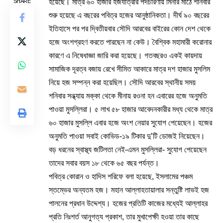
হয়েছে। মাত্র ৬০ হাজার হজযাত্রীর পদচারণায় মিনার মাঠে শনিবার
SHARE
শুরু হয়েছে এ বছরের পবিত্র হজের আনুষ্ঠানিকতা। দীর্ঘ ৯০ বছরের
ইতিহাসে পর পর দ্বিতীয়বার সৌদি আরবের বাইরের কোন দেশ থেকে
হজে অংশগ্রহণ করতে পারছেন না কেউ। বৈশ্বিক মহামারী করোনার
কারণে এ নিষেধাজ্ঞা জারি করা হয়েছে। গতবছরও একই কায়দায়
সামাজিক দূরত্ব বজায় রেখে সীমিত আকারে মাত্র দশ হাজার মুসলিম
নিয়ে হজ সম্পন্ন করা হয়েছিল। সৌদি আরবের স্থানীয় সময়
শনিবার সন্ধ্যায় মক্কা থেকে মীনায় রওনা হন এবারের হজে অনুমতি
পাওয়া মুসল্লিরা। ৫ লাখ ৫৮ হাজার আবেদনকারীর মধ্য থেকে মাত্র
৬০ হাজার মুসল্লি এবার হজে অংশ নেয়ার সুযোগ পেয়েছেন। হজের
অনুমতি পাওয়া সবাই কোভিড-১৯ টিকার দু’টি ডোজই নিয়েছেন।
বড় ধরনের স্বাস্থ্য জটিলতা নেই-এমন মুসল্লিরা- সুযোগ পেয়েছেন
তাদের সবার বয়স ১৮ থেকে ৬৫ বছর পর্যন্ত।
পবিত্র কোরান ও হাদিস শরিফে বলা হয়েছে, ইসলামের পঞ্চম
স্তম্ভের অন্যতম হজ। মহান আল্লাহতায়ালার সন্তুষ্টি লাভই হজ
পালনের প্রধান উদ্দেশ্য। হজের প্রতিটি কাজের মধ্যেই আল্লাহর
প্রতি নিঃশর্ত আনুগত্য প্রকাশ, তার মুখাপেক্ষী হওয়া তার কাছে