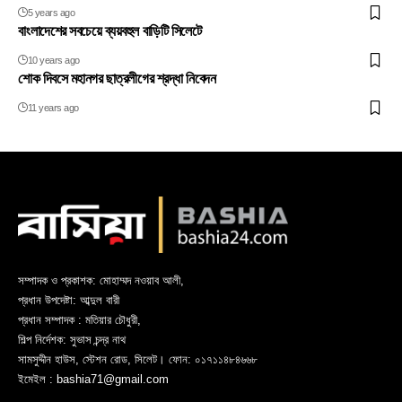
5 years ago
বাংলাদেশের সবচেয়ে ব্যয়বহুল বাড়িটি সিলেটে
10 years ago
শোক দিবসে মহানগর ছাত্রলীগের শ্রদ্ধা নিবেদন
11 years ago
সম্পাদক ও প্রকাশক: মোহাম্মদ নওয়াব আলী,
প্রধান উপদেষ্টা: আব্দুল বারী
প্রধান সম্পাদক : মতিয়ার চৌধুরী,
শিল্প নির্দেশক: সুভাস চন্দ্র নাথ
সামসুদ্দীন হাউস, স্টেশন রোড, সিলেট। ফোন: ০১৭১১৪৮৪৬৬৮
ইমেইল : bashia71@gmail.com