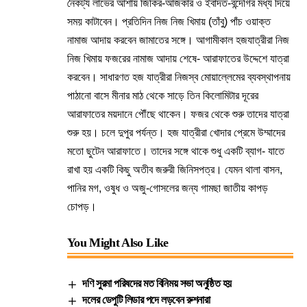
নৈকট্য লাভের আশায় জিকির-আজকার ও ইবাদত-বন্দেগির মধ্য দিয়ে
সময় কাটাবেন। প্রতিদিন নিজ নিজ খিমায় (তাঁবু) পাঁচ ওয়াক্ত
নামাজ আদায় করবেন জামাতের সঙ্গে। আগামীকাল হজযাত্রীরা নিজ
নিজ খিমায় ফজরের নামাজ আদায় শেষে- আরাফাতের উদ্দেশে যাত্রা
করবেন। সাধারণত হজ যাত্রীরা নিজস্ব মোয়াল্লেমের ব্যবস্থাপনায়
পাঠানো বাসে মীনার মাঠ থেকে সাড়ে তিন কিলোমিটার দূরের
আরাফাতের ময়দানে পৌঁছে থাকেন। ফজর থেকে শুরু তাদের যাত্রা
শুরু হয়। চলে দুপুর পর্যন্ত। হজ যাত্রীরা খোদার প্রেমে উম্মাদের
মতো ছুটেন আরাফাতে। তাদের সঙ্গে থাকে শুধু একটি ব্যাগ- যাতে
রাখা হয় একটি কিছু অতীব জরুরী জিনিসপত্র। যেমন থালা বাসন,
পানির মগ, ওষুধ ও অজু-গোসলের জন্য গামছা জাতীয় কাপড়
চোপড়।
You Might Also Like
দণি সুরমা পরিষদের মত বিনিময় সভা অনুষ্ঠিত হয়
দলের ডেপুটি লিডার পদে লড়বেন রুশনারা