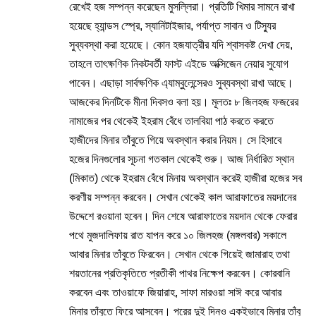
রেখেই হজ সম্পন্ন করেছেন মুসল্লিরা। প্রতিটি খিমার সামনে রাখা
হয়েছে হ্যান্ডস স্প্রে, স্যানিটাইজার, পর্যাপ্ত সাবান ও টিস্যুর
সুব্যবস্থা করা হয়েছে। কোন হজযাত্রীর যদি শ্বাসকষ্ট দেখা দেয়,
তাহলে তাৎক্ষণিক নিকটবর্তী ফাস্ট এইডে অক্সিজেন নেয়ার সুযোগ
পাবেন। এছাড়া সার্বক্ষণিক এ্যাম্বুলেন্সেরও সুব্যবস্থা রাখা আছে।
আজকের দিনটিকে মীনা দিবসও বলা হয়। মূলতঃ ৮ জিলহজ ফজরের
নামাজের পর থেকেই ইহরাম বেঁধে তালবিয়া পাঠ করতে করতে
হাজীদের মিনার তাঁবুতে গিয়ে অবস্থান করার নিয়ম। সে হিসাবে
হজের দিনগুলোর সূচনা গতকাল থেকেই শুরু। আজ নির্ধারিত স্থান
(মিকাত) থেকে ইহরাম বেঁধে মিনায় অবস্থান করেই হাজীরা হজের সব
করণীয় সম্পন্ন করবেন। সেখান থেকেই কাল আরাফাতের ময়দানের
উদ্দেশে রওয়ানা হবেন। দিন শেষে আরাফাতের ময়দান থেকে ফেরার
পথে মুজদালিফায় রাত যাপন করে ১০ জিলহজ (মঙ্গলবার) সকালে
আবার মিনার তাঁবুতে ফিরবেন। সেখান থেকে গিয়েই জামারাহ তথা
শয়তানের প্রতিকৃতিতে প্রতীকী পাথর নিক্ষেপ করবেন। কোরবানি
করবেন এবং তাওয়াফে জিয়ারাহ, সাফা মারওয়া সাঈ করে আবার
মিনার তাঁবুতে ফিরে আসবেন। পরের দুই দিনও একইভাবে মিনার তাঁবু