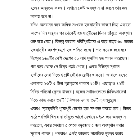
হজের অন্যতম ফরজ। এখানে কেউ অবস্থান না করলে তার হজ
আদায় হবে না।
যদিও অন্যান্য বছর অধিক সংখ্যক হজযাত্রীর কারণে ভিড় এড়াতে
আগের দিন সন্ধ্যার পর থেকেই হজযাত্রীদের মিনার তাঁবুতে অবস্থান
শুরু হয়ে যেত। কিন্তু করোনা পরিস্থিতিতে এ বছর মাত্র ৬০ হাজার
হজযাত্রীর অংশগ্রহণে হজ পালিত হচ্ছে। গত কয়েক বছর ধরে
বিশ্বের ১৬০টির বেশি দেশের ২০ লাখ মুসলিম হজ পালন করেছেন।
গত বছর থেকে সে চিত্র পাল্টে গেছে। এবার বিভিন্ন স্থানে
হাজীদের সেবা দিতে ৪৫টি স্ট্রোক সেন্টার থাকবে। জাবালে রহমত
এলাকায় ২৩টি ও মিনা প্রান্তরে থাকবে ২২টি। এছাড়াও ৪২টি
নিবিড় পরিচর্যা কেন্দ্র থাকবে। হজের স্থানগুলোতে চিকিৎসাসেবা
দিতে কাজ করবে ৩২টি চিকিৎসক দল ও ৩৬টি এ্যাম্বুলেন্স।
এবারও স্বাস্থ্যবিধি পুরোপুরি মেনেই হজ সম্পন্ন করতে হবে। মীনার
মাঠে প্রতিটি খিমায় বা তাঁবুতে আগে যেখানে ৮/১০ জন অবস্থান
করতেন, এবার সেখানে ৩ থেকে বড়জোর ৫ জন অবস্থান করার
সুযোগ পাবেন। গতবারও একই কায়দায় সামাজিক দূরত্ব বজায়