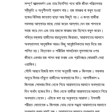
সম্পূর্ণ আত্মসমর্পণ এবং তার নির্দেশিত পথে বাকি জীবন পরিচালনার
স্বীকৃতি ও অনুশীলনই প্রকাশ পায়। হজ মাবরুর বা কবুল হওয়া
হজের বিনিময় জান্নাত ছাড়া আর কিছুই নয়। এ জন্য হাজীরা
সবসময় আল্লাহর কাছে দোয়া করেন আল্লাহ যেন হজ পালনকে
সহজ করে দেন এবং তার হজকে মাবরুর হজ হিসেবে কবুল করেন।
পবিত্র মক্কায় হাজীদের বায়তুল্লাহ জিয়ারত, আরাফাতের ময়দানে
অবস্থানসহ আনুষঙ্গিক আরও কিছু আনুষ্ঠানিকতার মধ্য দিয়ে হজ
পালিত হয়। বিত্তবান ও শারীরিক সামর্থ্যবান মুসলমানের ওপর
জীবনে একবার হজ পালন করা ফরজ এবং প্রতিবছর কোরবানি দেয়া
ওয়াজিব।
সৌদি আরবে হিজরি মাস গণনা অনুযায়ী আজ ৮ জিলহজ। মক্কার
অদূরে মিনার তাঁবুতে হাজীদের অবস্থানের দিন। আগামীকাল ৯
জিলহজ সোমবার মিনা থেকে গিয়ে আরাফাতের ময়দানে অবস্থানের
দিন অর্থাৎ হজের দিন। মিনা থেকে হাজীরা আরাফাতের ময়দানে গিয়ে
অবস্থান নেবেন। এটাকে বলা হয় অকুফায়ে আরাফা। ইসলামী
শরীয়ত মোতাবেক ৯ জিলহজ ভোর থেকে সন্ধ্যা আরাফাতের ময়দানে
অবস্থান করার নামই হজ। আরাফাতের ময়দানে অবস্থান করা