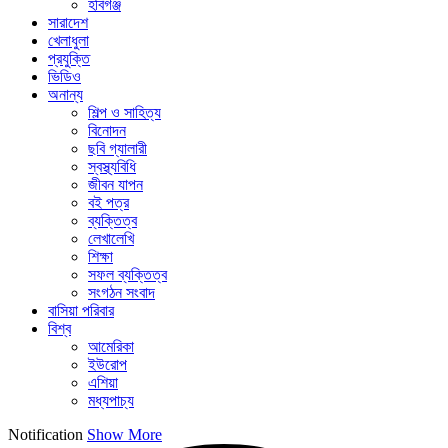
হবিগঞ্জ
সারাদেশ
খেলাধুলা
প্রযুক্তি
ভিডিও
অনান্য
শিল্প ও সাহিত্য
বিনোদন
ছবি গ্যালারী
স্বস্থ্যবিধি
জীবন যাপন
বই পত্র
ব্যক্তিত্ব
লেখালেখি
শিক্ষা
সফল ব্যক্তিত্ব
সংগঠন সংবাদ
বাসিয়া পরিবার
বিশ্ব
আমেরিকা
ইউরোপ
এশিয়া
মধ্যপাচ্য
Notification
Show More