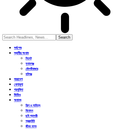
সর্বশেষ
স্থানীয় সংবাদ
সিলেট
সুনামগঞ্জ
মৌলভীবাজার
হবিগঞ্জ
সারাদেশ
খেলাধুলা
প্রযুক্তি
ভিডিও
অনান্য
শিল্প ও সাহিত্য
বিনোদন
ছবি গ্যালারী
স্বস্থ্যবিধি
জীবন যাপন