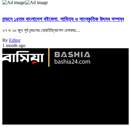
লন্ডনে ১৪তম বাংলাদেশ বইমেলা, সাহিত্য ও সাংস্কৃতিক উৎসব সম্পন্ন
২৭ ও ২৮ জুন পূর্ব লন্ডনের হোয়াইটচ্যাপেল এলাকার…
By
Editor
1 month ago
সম্পাদক ও প্রকাশক: মোহাম্মদ নওয়াব আলী,
প্রধান উপদেষ্টা: আব্দুল বারী
প্রধান সম্পাদক : মতিয়ার চৌধুরী,
শিল্প নির্দেশক: সুভাস চন্দ্র নাথ
সামসুদ্দীন হাউস, স্টেশন রোড, সিলেট। ফোন: ০১৭১১৪৮৪৬৬৮
ইমেইল : bashia71@gmail.com
Find Us on Socials
© Bashia24.com. All Rights Reserved.