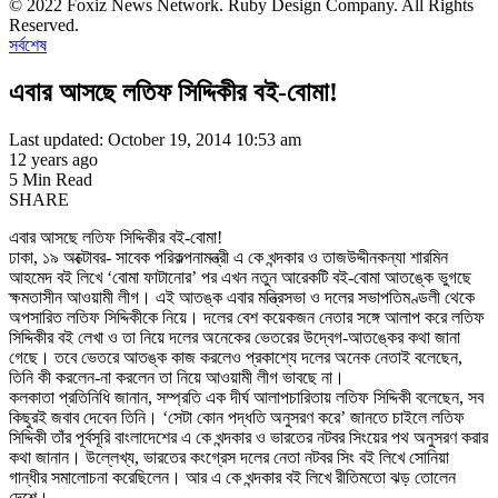
© 2022 Foxiz News Network. Ruby Design Company. All Rights
Reserved.
সর্বশেষ
এবার আসছে লতিফ সিদ্দিকীর বই-বোমা!
Last updated: October 19, 2014 10:53 am
12 years ago
5 Min Read
SHARE
এবার আসছে লতিফ সিদ্দিকীর বই-বোমা!
ঢাকা, ১৯ অক্টোবর- সাবেক পরিকল্পনামন্ত্রী এ কে খন্দকার ও তাজউদ্দীনকন্যা শারমিন
আহমেদ বই লিখে ‘বোমা ফাটানোর’ পর এখন নতুন আরেকটি বই-বোমা আতঙ্কে ভুগছে
ক্ষমতাসীন আওয়ামী লীগ। এই আতঙ্ক এবার মন্ত্রিসভা ও দলের সভাপতিমণ্ডলী থেকে
অপসারিত লতিফ সিদ্দিকীকে নিয়ে। দলের বেশ কয়েকজন নেতার সঙ্গে আলাপ করে লতিফ
সিদ্দিকীর বই লেখা ও তা নিয়ে দলের অনেকের ভেতরের উদ্বেগ-আতঙ্কের কথা জানা
গেছে। তবে ভেতরে আতঙ্ক কাজ করলেও প্রকাশ্যে দলের অনেক নেতাই বলেছেন,
তিনি কী করলেন-না করলেন তা নিয়ে আওয়ামী লীগ ভাবছে না।
কলকাতা প্রতিনিধি জানান, সম্প্রতি এক দীর্ঘ আলাপচারিতায় লতিফ সিদ্দিকী বলেছেন, সব
কিছুরই জবাব দেবেন তিনি। ‘সেটা কোন পদ্ধতি অনুসরণ করে’ জানতে চাইলে লতিফ
সিদ্দিকী তাঁর পূর্বসূরি বাংলাদেশের এ কে খন্দকার ও ভারতের নটবর সিংয়ের পথ অনুসরণ করার
কথা জানান। উল্লেখ্য, ভারতের কংগ্রেস দলের নেতা নটবর সিং বই লিখে সোনিয়া
গান্ধীর সমালোচনা করেছিলেন। আর এ কে খন্দকার বই লিখে রীতিমতো ঝড় তোলেন
দেশে।