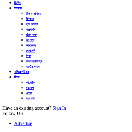
ভিডিও
অনান্য
শিল্প ও সাহিত্য
বিনোদন
ছবি গ্যালারী
স্বস্থ্যবিধি
জীবন যাপন
বই পত্র
ব্যক্তিত্ব
লেখালেখি
শিক্ষা
সফল ব্যক্তিত্ব
সংগঠন সংবাদ
বাসিয়া পরিবার
বিশ্ব
আমেরিকা
ইউরোপ
এশিয়া
মধ্যপাচ্য
Have an existing account?
Sign In
Follow US
Advertise