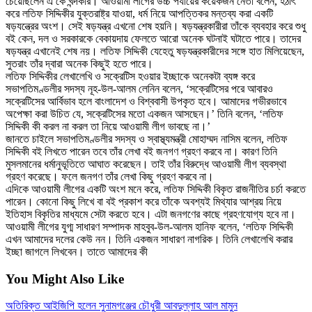
চেয়েছিলেন এ কে খন্দকার। আওয়ামী লীগের উচ্চ পর্যায়ের কয়েকজন নেতা বলেন, হঠাৎ
করে লতিফ সিদ্দিকীর যুক্তরাষ্ট্র যাওয়া, ধর্ম নিয়ে আপত্তিকর মন্তব্য করা একটি
ষড়যন্ত্রের অংশ। সেই ষড়যন্ত্র এখনো শেষ হয়নি। ষড়যন্ত্রকারীরা তাঁকে ব্যবহার করে শুধু
বই কেন, দল ও সরকারকে বেকায়দায় ফেলতে আরো অনেক ঘটনাই ঘটাতে পারে। তাদের
ষড়যন্ত্র এখানেই শেষ নয়। লতিফ সিদ্দিকী যেহেতু ষড়যন্ত্রকারীদের সঙ্গে হাত মিলিয়েছেন,
সুতরাং তাঁর দ্বারা অনেক কিছুই হতে পারে।
লতিফ সিদ্দিকীর লেখালেখি ও সক্রেটিস হওয়ার ইচ্ছাকে অনেকটা ব্যঙ্গ করে
সভাপতিমণ্ডলীর সদস্য নূহ-উল-আলম লেনিন বলেন, ‘সক্রেটিসের পরে আবারও
সক্রেটিসের আর্বিভাব হলে বাংলাদেশ ও বিশ্ববাসী উপকৃত হবে। আমাদের গভীরভাবে
অপেক্ষা করা উচিত যে, সক্রেটিসের মতো একজন আসছেন।’ তিনি বলেন, ‘লতিফ
সিদ্দিকী কী করল না করল তা নিয়ে আওয়ামী লীগ ভাবছে না।’
জানতে চাইলে সভাপতিমণ্ডলীর সদস্য ও স্বাস্থ্যমন্ত্রী মোহাম্মদ নাসিম বলেন, লতিফ
সিদ্দিকী বই লিখতে পারেন তবে তাঁর লেখা বই জনগণ গ্রহণ করবে না। কারণ তিনি
মুসলমানের ধর্মানুভূতিতে আঘাত করেছেন। তাই তাঁর বিরুদ্ধে আওয়ামী লীগ ব্যবস্থা
গ্রহণ করেছে। ফলে জনগণ তাঁর লেখা কিছু গ্রহণ করবে না।
এদিকে আওয়ামী লীগের একটি অংশ মনে করে, লতিফ সিদ্দিকী বিকৃত রাজনীতির চর্চা করতে
পারেন। কোনো কিছু লিখে বা বই প্রকাশ করে তাঁকে অবশ্যই মিথ্যার আশ্রয় নিয়ে
ইতিহাস বিকৃতির মাধ্যমে সেটা করতে হবে। এটা জনগণের কাছে গ্রহণযোগ্য হবে না।
আওয়ামী লীগের যুগ্ম সাধারণ সম্পাদক মাহবুব-উল-আলম হানিফ বলেন, ‘লতিফ সিদ্দিকী
এখন আমাদের দলের কেউ নন। তিনি একজন সাধারণ নাগরিক। তিনি লেখালেখি করার
ইচ্ছা জাগলে লিখবেন। তাতে আমাদের কী
You Might Also Like
অতিরিক্ত আইজিপি হলেন সুনামগঞ্জের চৌধুরী আবদুল্লাহ আল মামুন