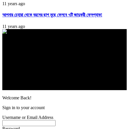
11 years ago
আপনার চেহারা থেকে বয়সের ছাপ মুছে ফেলবে ৭টি জাদুকরী ফেসপ্যাক!
11 years ago
সম্পাদক ও প্রকাশক: মোহাম্মদ নওয়াব আলী,
প্রধান উপদেষ্টা: আব্দুল বারী
প্রধান সম্পাদক : মতিয়ার চৌধুরী,
শিল্প নির্দেশক: সুভাস চন্দ্র নাথ
সামসুদ্দীন হাউস, স্টেশন রোড, সিলেট। ফোন: ০১৭১১৪৮৪৬৬৮
ইমেইল : bashia71@gmail.com
Find Us on Socials
© Bashia24.com. All Rights Reserved.
Welcome Back!
Sign in to your account
Username or Email Address
Password