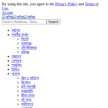
By using this site, you agree to the
Privacy Policy
and
Terms of
Use
.
Accept
সর্বশেষ
স্থানীয় সংবাদ
সিলেট
সুনামগঞ্জ
মৌলভীবাজার
হবিগঞ্জ
সারাদেশ
খেলাধুলা
প্রযুক্তি
ভিডিও
অনান্য
শিল্প ও সাহিত্য
বিনোদন
ছবি গ্যালারী
স্বস্থ্যবিধি
জীবন যাপন
বই পত্র
ব্যক্তিত্ব