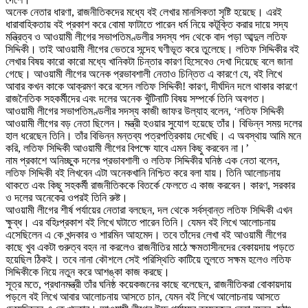
অনেক নেতার ধারণা, রাজনীতিকদের মধ্যে বই লেখার মানসিকতা সৃষ্টি হয়েছে। এরই
ধারাবাহিকতায় বই প্রকাশ করে বোমা ফাটাতে পারেন ধর্ম নিয়ে কটূক্তি করার দায়ে সদ্য
মন্ত্রিত্ব ও আওয়ামী লীগের সভাপতিমণ্ডলীর সদস্য পদ থেকে বাদ পড়া আব্দুল লতিফ
সিদ্দিকী। তাই আওয়ামী লীগের ভেতরে সন্দেহ ঘণীভূত করে তুলেছে। লতিফ সিদ্দিকীর বই
লেখার বিষয় কারো কারো মধ্যে খানিকটা চিন্তার কারণ হিসেবেও দেখা দিয়েছে বলে জানা
গেছে। আওয়ামী লীগের অনেক প্রভাবশালী নেতাও চিন্তিত এ কারণে যে, বই লিখে
আবার কখন কাকে আক্রমণ করে বসেন লতিফ সিদ্দিকী! কারণ, দীর্ঘদিন দলে থাকার কারণে
রাজনৈতিক সহকর্মীদের এবং দলের অনেক খুঁটিনাটি বিষয় সম্পর্কে তিনি অবগত।
আওয়ামী লীগের সভাপতিমণ্ডলীর সদস্য কাজী জাফর উল্যাহ বলেন, ‘লতিফ সিদ্দিকী
আওয়ামী লীগের বড় নেতা ছিলেন। মন্ত্রী হওয়ার সুযোগ হয়েছে তাঁর। বিভিন্ন সময় দলের
হাল ধরেছেন তিনি। তাঁর বিভিন্ন মন্তব্য পত্রপত্রিকায় দেখেছি। এ অবস্থায় আমি মনে
করি, লতিফ সিদ্দিকী আওয়ামী লীগের বিপক্ষে যাবে এমন কিছু করবেন না।’
নাম প্রকাশে অনিচ্ছুক দলের প্রভাবশালী ও লতিফ সিদ্দিকীর ঘনিষ্ঠ এক নেতা বলেন,
লতিফ সিদ্দিকী বই লিখবেন এটা অনেকখানি নিশ্চিত করে বলা যায়। তিনি আলোচনায়
থাকতে এবং কিছু সহকর্মী রাজনীতিককে বিতর্কে ফেলতে এ কাজ করবেন। কারণ, সরকার
ও দলের অনেকের ওপরই তিনি রুষ্ট।
আওয়ামী লীগের শীর্ষ পর্যায়ের নেতারা বলছেন, দল থেকে সর্বস্বান্ত লতিফ সিদ্দিকী এখন
ক্ষুব্ধ। এর বহিঃপ্রকাশ বই লিখে ঘটাতে পারেন তিনি। যেমন বই লিখে আলোচনায়
এসেছিলেন এ কে খন্দকার ও শারমিন আহমেদ। তবে তাঁদের লেখা বই আওয়ামী লীগের
কাছে খুব একটা গুরুত্ব বহন না করলেও রাজনীতির মাঠে ক্ষমতাসীনদের বেকায়দায় পড়তে
হয়েছিল ঠিকই। তবে নানা কৌশলে সেই পরিস্থিতি কাটিয়ে তুলতে সক্ষম হলেও লতিফ
সিদ্দিকীকে নিয়ে নতুন করে আশঙ্কা কাজ করছে।
সূত্র মতে, প্রধানমন্ত্রী তাঁর ঘনিষ্ঠ কয়েকজনের কাছে বলেছেন, রাজনীতিকরা বোকায়দায়
পড়লে বই লিখে আবার আলোচনায় আসতে চান, যেমন বই লিখে আলোচনায় আসতে