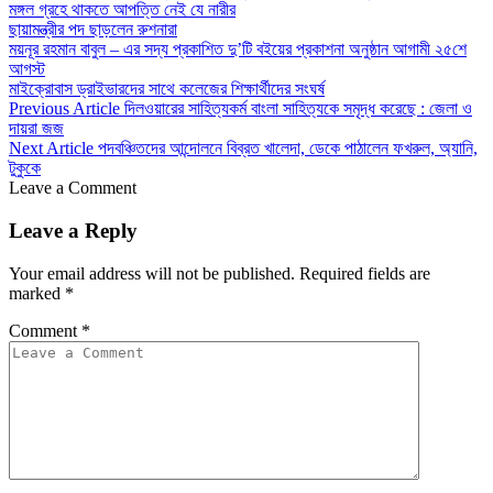
মঙ্গল গ্রহে থাকতে আপত্তি নেই যে নারীর
ছায়ামন্ত্রীর পদ ছাড়লেন রুশনারা
ময়নূর রহমান বাবুল – এর সদ্য প্রকাশিত দু’টি বইয়ের প্রকাশনা অনুষ্ঠান আগামী ২৫শে
আগস্ট
মাইক্রোবাস ড্রাইভারদের সাথে কলেজের শিক্ষার্থীদের সংঘর্ষ
Previous Article
দিলওয়ারের সাহিত্যকর্ম বাংলা সাহিত্যকে সমৃদ্ধ করেছে : জেলা ও
দায়রা জজ
Next Article
পদবঞ্চিতদের আন্দোলনে বিব্রত খালেদা, ডেকে পাঠালেন ফখরুল, অ্যানি,
টুকুকে
Leave a Comment
Leave a Reply
Your email address will not be published.
Required fields are
marked
*
Comment
*