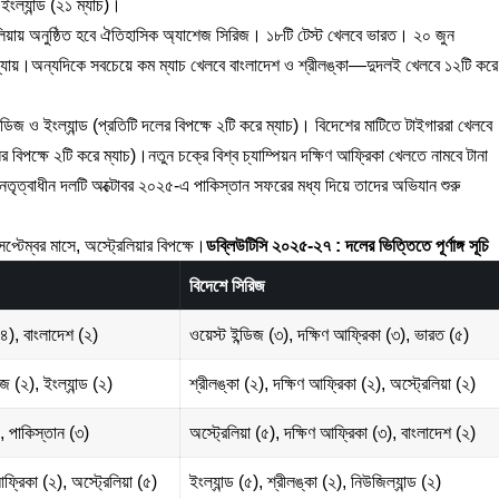
ইংল্যান্ড (২১ ম্যাচ)।
েলিয়ায় অনুষ্ঠিত হবে ঐতিহাসিক অ্যাশেজ সিরিজ। ১৮টি টেস্ট খেলবে ভারত। ২০ জুন
ই অধ্যায়।অন্যদিকে সবচেয়ে কম ম্যাচ খেলবে বাংলাদেশ ও শ্রীলঙ্কা—দুদলই খেলবে ১২টি করে
ডিজ ও ইংল্যান্ড (প্রতিটি দলের বিপক্ষে ২টি করে ম্যাচ)। বিদেশের মাটিতে টাইগাররা খেলবে
ের বিপক্ষে ২টি করে ম্যাচ)।নতুন চক্রে বিশ্ব চ্যাম্পিয়ন দক্ষিণ আফ্রিকা খেলতে নামবে টানা
র নেতৃত্বাধীন দলটি অক্টোবর ২০২৫-এ পাকিস্তান সফরের মধ্য দিয়ে তাদের অভিযান শুরু
্টেম্বর মাসে, অস্ট্রেলিয়ার বিপক্ষে।
ডব্লিউটিসি ২০২৫-২৭ : দলের ভিত্তিতে পূর্ণাঙ্গ সূচি
বিদেশে সিরিজ
 (৪), বাংলাদেশ (২)
ওয়েস্ট ইন্ডিজ (৩), দক্ষিণ আফ্রিকা (৩), ভারত (৫)
জ (২), ইংল্যান্ড (২)
শ্রীলঙ্কা (২), দক্ষিণ আফ্রিকা (২), অস্ট্রেলিয়া (২)
), পাকিস্তান (৩)
অস্ট্রেলিয়া (৫), দক্ষিণ আফ্রিকা (৩), বাংলাদেশ (২)
আফ্রিকা (২), অস্ট্রেলিয়া (৫)
ইংল্যান্ড (৫), শ্রীলঙ্কা (২), নিউজিল্যান্ড (২)