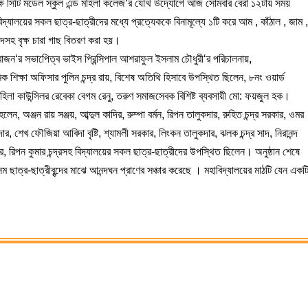
ক্ষে সিটি মডেল স্কুল এন্ড মহিলা কলেজ‘র যৌথ উদ্যোগে আজ সোমবার বেরা ১২টায় সময়
দ্যালয়ের সকল ছাত্র-ছাত্রীদের মধ্যে প্রত্যেককে বিনামূল্যে ১টি করে আম , কাঁঠাল , জাম 
সহ বৃক্ষ চারা গাছ বিতরণ করা হয়।
াক রাজন‘র সভাপেিত্ব ভাইস প্রিন্সিপাল আশরাফুল ইসলাম চৌধুরী‘র পরিচালনায়,
 শিক্ষা অফিসার পুলিন চন্দ্র রায়, বিশেষ অতিথি হিসাবে উপস্থিত ছিলেন, ৮নং ওয়ার্ড
মহিলা কাউন্সিলর রেবেকা বেগম রেনু, তরুণ সমাজসেবক বিশিষ্ট ব্যবসায়ী মো: ফয়জুল হক।
, অঞ্জন রায় সঞ্জয়, আব্দুল কাদির, রুম্পা বর্মন, রিপন তালুকদার, রুহিত চন্দ্র সরকার, ওমর
ার, শেখ ফৌজিয়া আবিদা বৃষ্টি, শ্যামলী সরকার, লিংকন তালুকদার, ঝলক চন্দ্র সাদ, নিরানন্দ
, রিপন কুমার চন্দ্রসহ বিদ্যালয়ের সকল ছাত্র-ছাত্রীদের উপস্থিত ছিলেন। অনুষ্ঠান শেষে
 ছাত্র-ছাত্রীবৃন্দের মাঝে আনন্দঘন প্রাণের সঞ্চার করেছে । মহাবিদ্যালয়ের মাঠটি যেন একট