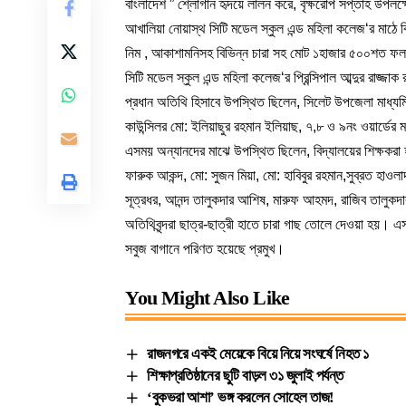
বাংলাদেশ ” শ্লোগান হৃদয়ে লালন করে, বৃক্ষরোপ সপ্তাহ উপল
আখালিয়া নোয়াস্থ সিটি মডেল স্কুল এন্ড মহিলা কলেজ‘র মাঠে বি
নিম , আকাশামনিসহ বিভিন্ন চারা সহ মোট ১হাজার ৫০০শত ফলদ
সিটি মডেল স্কুল এন্ড মহিলা কলেজ‘র প্রিন্সিপাল আব্দুর রাজ্জ
প্রধান অতিথি হিসাবে উপস্থিত ছিলেন, সিলেট উপজেলা মাধ্যমিক
কাউন্সিলর মো: ইলিয়াছুর রহমান ইলিয়াছ, ৭,৮ ও ৯নং ওয়ার্ডের 
এসময় অন্যানদের মাঝে উপস্থিত ছিলেন, বিদ্যালয়ের শিক্ষকরা হলেন
ফারুক আকন্দ, মো: সুজন মিয়া, মো: হাবিবুর রহমান,সুব্রত হাওলাদ
সূত্রধর, আনন্দ তালুকদার আশিষ, মারুফ আহমদ, রাজিব তালুকদার
অতিথিবৃন্দরা ছাত্র-ছাত্রী হাতে চারা গাছ তোলে দেওয়া হয়। এসম
সবুজ বাগানে পরিণত হয়েছে প্রমুখ।
You Might Also Like
রাজনগরে একই মেয়েকে বিয়ে নিয়ে সংঘর্ষে নিহত ১
শিক্ষাপ্রতিষ্ঠানের ছুটি বাড়ল ৩১ জুলাই পর্যন্ত
‘বুকভরা আশা’ ভঙ্গ করলেন সোহেল তাজ!