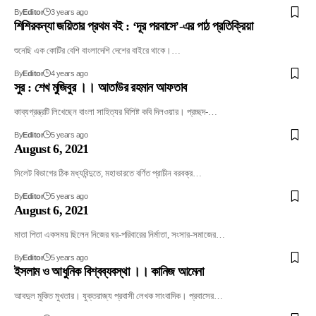
By
Editor
3 years ago
শিশিরকন্যা জয়িতার প্রথম বই : ‘দূর পরবাসে’-এর পাঠ প্রতিক্রিয়া
শুনেছি এক কোটির বেশি বাংলাদেশি দেশের বাইরে থাকে।…
By
Editor
4 years ago
সুর : শেখ মুজিবুর ।। আতাউর রহমান আফতাব
কাব্যগ্রন্ত্রটি লিখেছেন বাংলা সাহিত্যর বিশিষ্ট কবি দিলওয়ার। প্রচ্ছদ-…
By
Editor
5 years ago
August 6, 2021
সিলেট বিভাগের ঠিক মধ্যবিন্দুতে, মহাভারতে বর্ণিত প্রাচীন বরবক্র…
By
Editor
5 years ago
August 6, 2021
মাতা পিতা একসময় ছিলেন নিজের ঘর-পরিবারের নির্মাতা, সংসার-সমাজের…
By
Editor
5 years ago
ইসলাম ও আধুনিক বিশ্বব্যবস্থা ।। কানিজ আমেনা
আবদুল মুকিত মুখতার। যুক্তরাজ্য প্রবাসী লেখক সাংবাদিক। প্রবাসের…