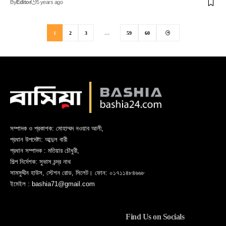
By
Editor
5 years ago
1
2
3
…
59
60
সম্পাদক ও প্রকাশক: মোহাম্মদ নওয়াব আলী,
প্রধান উপদেষ্টা: আব্দুল বারী
প্রধান সম্পাদক : মতিয়ার চৌধুরী,
শিল্প নির্দেশক: সুভাস চন্দ্র নাথ
সামসুদ্দীন হাউস, স্টেশন রোড, সিলেট। ফোন: ০১৭১১৪৮৪৬৬৮
ইমেইল : bashia71@gmail.com
Find Us on Socials