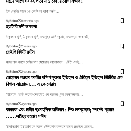
মার্চের আগে সব বই পাবে না ১ কোটির বেশি শিক্ষার্থী!
তিন শ্রেণির সাড়ে ১৪ কোটি বই ছাপা শুরুই…
By
Editor
9 months ago
ছয়টি বিদেশী রূপকথা
ঠাকুরমার ঝুলি, ঠাকুরদার ঝুলি, রাজপুত্র ডালিমকুমার, রাজকন্যা কংকাবতী,…
By
Editor
2 years ago
ডেইলি বিউটি রুটিন
সাজগোজ করতে বেশির ভাগ মেয়েরাই ভালোবাসে। ঠোঁটে একটু…
By
Editor
2 years ago
মোহাম্মদ নওয়াব আলীর দক্ষিণ সুরমার ইতিহাস ও ঐতিহ্য ইতিহাস নির্মিতির এক
বিশাল আয়োজন…. এ কে শেরাম
‘ইতিহাস’ শব্দটি অনেক ক্ষেত্রেই এক ধরনের ধূসর রহস্যময়তার…
By
Editor
3 years ago
কামরুল এবং মাহীর দুঃসাহসিক অভিযান : শিশু মনস্তত্ত¡ স্পর্শের প্রয়াস
……সাইদুর রহমান সাঈদ
‘বিড়ালছানা ইঁদুরছানাকে করলো টেলিফোন কালকে আমার জন্মদিনে তোমার…